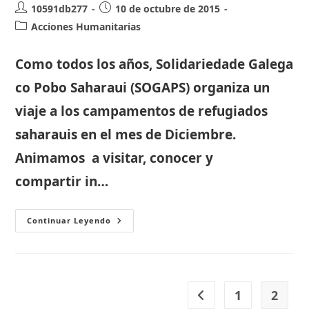
Autor
Publicación
10591db277
10 de octubre de 2015
de
de
Categoría
Acciones Humanitarias
la
la
de
entrada:
entrada:
la
Como todos los años, Solidariedade Galega
entrada:
co Pobo Saharaui (SOGAPS) organiza un
viaje a los campamentos de refugiados
saharauis en el mes de Diciembre.
Animamos a visitar, conocer y
compartir in…
SOGAPS
Continuar Leyendo
ORGANIZA
UNA
VISITA
A
LOS
CAMPAMENTOS
DE
1
2
Ir a la página anterior
REFUGIADOS
SAHARAUIS