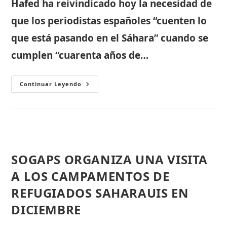
Hafed ha reivindicado hoy la necesidad de
que los periodistas españoles “cuenten lo
que está pasando en el Sáhara” cuando se
cumplen “cuarenta años de…
Ebabba
Continuar Leyendo
Hamedia
Hafed:
“Queremos
Que
Los
Periodistas
Españoles
Puedan
Contar
Lo
SOGAPS ORGANIZA UNA VISITA
Que
Está
A LOS CAMPAMENTOS DE
Pasando
En
REFUGIADOS SAHARAUIS EN
El
Sahara”
DICIEMBRE