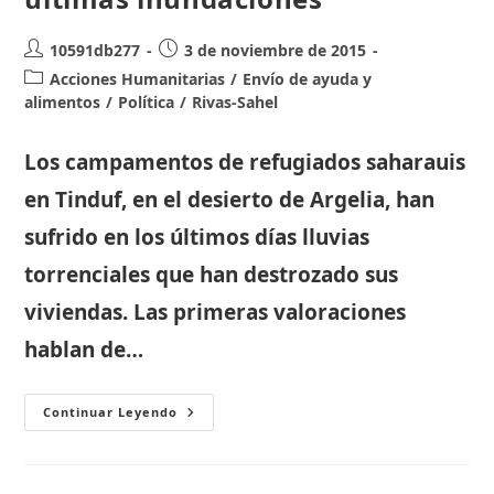
Autor
Publicación
10591db277
3 de noviembre de 2015
de
de
Categoría
Acciones Humanitarias
/
Envío de ayuda y
la
la
de
alimentos
/
Política
/
Rivas-Sahel
entrada:
entrada:
la
entrada:
Los campamentos de refugiados saharauis
en Tinduf, en el desierto de Argelia, han
sufrido en los últimos días lluvias
torrenciales que han destrozado sus
viviendas. Las primeras valoraciones
hablan de…
Ministerio
Continuar Leyendo
De
Asuntos
Exteriores:
Ayuda
A