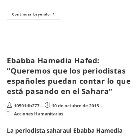
Rivas
Continuar Leyendo
Sahel
Lanza
Una
Campaña
De
Ayuda
De
Emergencia
A
Las
Ebabba Hamedia Hafed:
Víctimas
Del
“Queremos que los periodistas
Temporal
De
españoles puedan contar lo que
Lluvias
En
Tinduf
está pasando en el Sahara”
Autor
Publicación
10591db277
10 de octubre de 2015
de
de
Categoría
Acciones Humanitarias
la
la
de
entrada:
entrada:
la
La periodista saharaui Ebabba Hamedia
entrada: