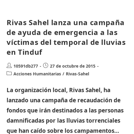
Los
Refugiados
Saharauis
Tras
Las
Rivas Sahel lanza una campaña
Últimas
Inundaciones
de ayuda de emergencia a las
víctimas del temporal de lluvias
en Tinduf
Autor
Publicación
10591db277
27 de octubre de 2015
de
de
Categoría
Acciones Humanitarias
/
Rivas-Sahel
la
la
de
entrada:
entrada:
la
La organización local, Rivas Sahel, ha
entrada:
lanzado una campaña de recaudación de
fondos que irán destinados a las personas
damnificadas por las lluvias torrenciales
que han caído sobre los campamentos…