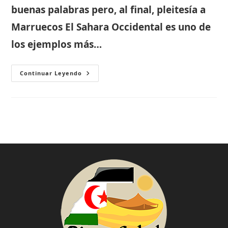
buenas palabras pero, al final, pleitesía a
Marruecos El Sahara Occidental es uno de
los ejemplos más…
La
Continuar Leyendo
Traición
Española
Al
Sahara
Occidental
Cumple
40
Años
(y
La
Traición
Continúa)