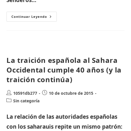
Senderos…
SENDERO
Continuar Leyendo
SOLIDARIO
La traición española al Sahara
Occidental cumple 40 años (y la
traición continúa)
Autor
Publicación
10591db277
10 de octubre de 2015
de
de
Categoría
Sin categoría
la
la
de
entrada:
entrada:
la
La relación de las autoridades españolas
entrada:
con los saharauis repite un mismo patrón: