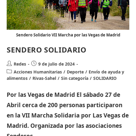
Sendero Solidario VII Marcha por las Vegas de Madrid
SENDERO SOLIDARIO
Autor
Publicación
Redes
9 de julio de 2024
de
de
Categoría
Acciones Humanitarias
/
Deporte
/
Envío de ayuda y
la
la
de
alimentos
/
Rivas-Sahel
/
Sin categoría
/
SOLIDARIO
entrada:
entrada:
la
entrada:
Por las Vegas de Madrid El sábado 27 de
Abril cerca de 200 personas participaron
en la VII Marcha Solidaria por Las Vegas de
Madrid. Organizada por las asociaciones