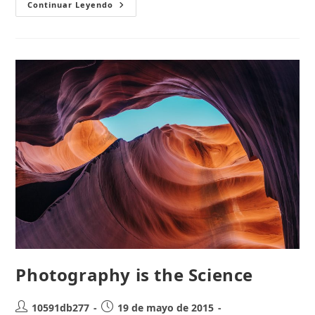
Satisfaction
Continuar Leyendo
Lies
In
The
Effort
Photography is the Science
Autor
Publicación
10591db277
19 de mayo de 2015