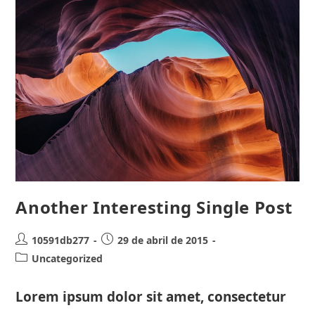
Interesting
Title
Another Interesting Single Post
Autor
Publicación
10591db277
29 de abril de 2015
de
de
Categoría
Uncategorized
la
la
de
entrada:
entrada:
la
Lorem ipsum dolor sit amet, consectetur
entrada: