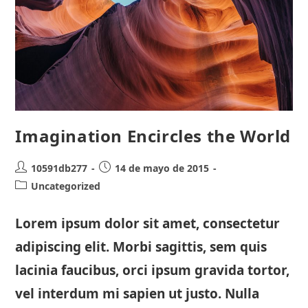
Imagination Encircles the World
Autor
Publicación
10591db277
14 de mayo de 2015
de
de
Categoría
Uncategorized
la
la
de
entrada:
entrada:
la
Lorem ipsum dolor sit amet, consectetur
entrada:
adipiscing elit. Morbi sagittis, sem quis
lacinia faucibus, orci ipsum gravida tortor,
vel interdum mi sapien ut justo. Nulla