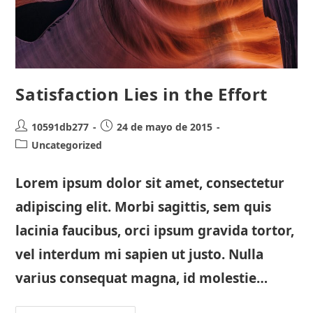
Satisfaction Lies in the Effort
Autor
Publicación
10591db277
24 de mayo de 2015
de
de
Categoría
Uncategorized
la
la
de
entrada:
entrada:
la
Lorem ipsum dolor sit amet, consectetur
entrada:
adipiscing elit. Morbi sagittis, sem quis
lacinia faucibus, orci ipsum gravida tortor,
vel interdum mi sapien ut justo. Nulla
varius consequat magna, id molestie…