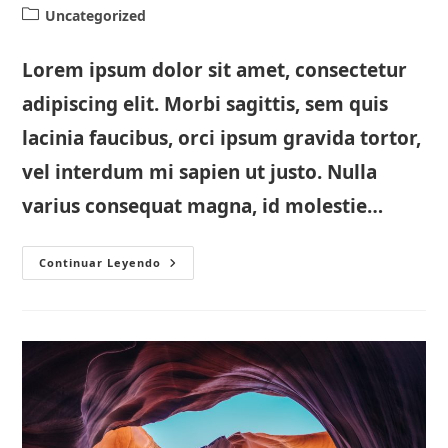
de
de
Categoría
Uncategorized
la
la
de
entrada:
entrada:
la
Lorem ipsum dolor sit amet, consectetur
entrada:
adipiscing elit. Morbi sagittis, sem quis
lacinia faucibus, orci ipsum gravida tortor,
vel interdum mi sapien ut justo. Nulla
varius consequat magna, id molestie…
Photography
Continuar Leyendo
Is
The
Science