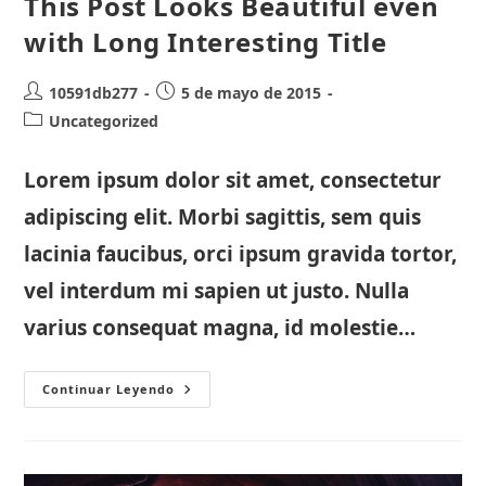
This Post Looks Beautiful even
with Long Interesting Title
Autor
Publicación
10591db277
5 de mayo de 2015
de
de
Categoría
Uncategorized
la
la
de
entrada:
entrada:
la
Lorem ipsum dolor sit amet, consectetur
entrada:
adipiscing elit. Morbi sagittis, sem quis
lacinia faucibus, orci ipsum gravida tortor,
vel interdum mi sapien ut justo. Nulla
varius consequat magna, id molestie…
This
Continuar Leyendo
Post
Looks
Beautiful
Even
With
Long