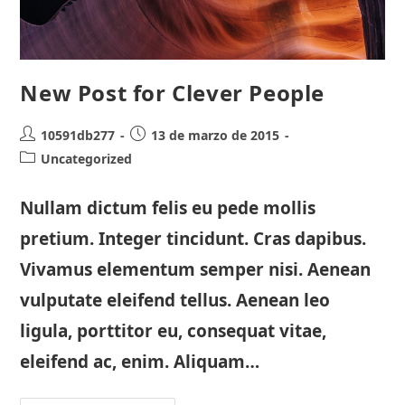
New Post for Clever People
Autor
Publicación
10591db277
13 de marzo de 2015
de
de
Categoría
Uncategorized
la
la
de
entrada:
entrada:
la
Nullam dictum felis eu pede mollis
entrada:
pretium. Integer tincidunt. Cras dapibus.
Vivamus elementum semper nisi. Aenean
vulputate eleifend tellus. Aenean leo
ligula, porttitor eu, consequat vitae,
eleifend ac, enim. Aliquam…