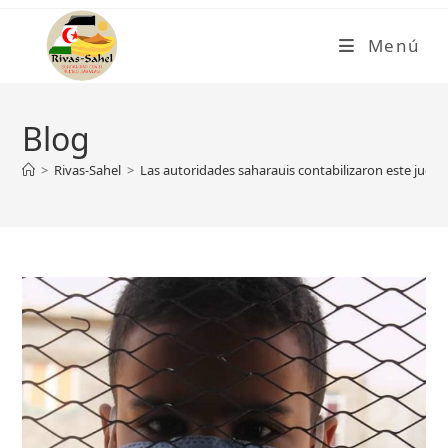
Ir
al
Menú
contenido
Blog
>
Rivas-Sahel
>
Las autoridades saharauis contabilizaron este jueve