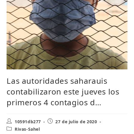
Las autoridades saharauis
contabilizaron este jueves los
primeros 4 contagios d…
Autor
Publicación
10591db277
27 de julio de 2020
de
de
Categoría
Rivas-Sahel
la
la