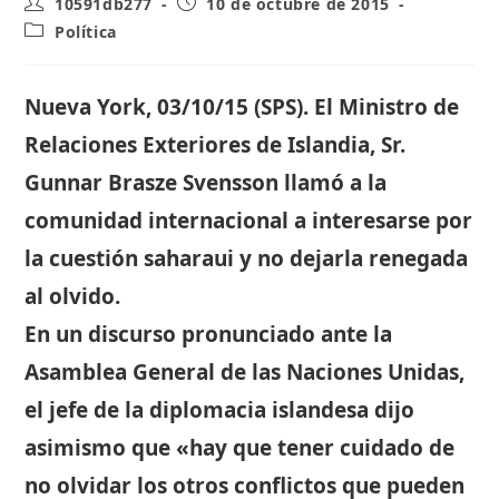
Autor
Publicación
10591db277
10 de octubre de 2015
de
de
Categoría
Política
la
la
de
entrada:
entrada:
la
entrada:
Nueva York, 03/10/15 (SPS). El Ministro de
Relaciones Exteriores de Islandia, Sr.
Gunnar Brasze Svensson llamó a la
comunidad internacional a interesarse por
la cuestión saharaui y no dejarla renegada
al olvido.
En un discurso pronunciado ante la
Asamblea General de las Naciones Unidas,
el jefe de la diplomacia islandesa dijo
asimismo que «hay que tener cuidado de
no olvidar los otros conflictos que pueden